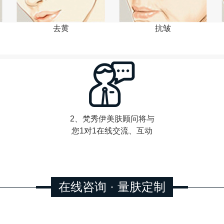
去黄
抗皱
2、梵秀伊美肤顾问将与
您1对1在线交流、互动
在线咨询 · 量肤定制