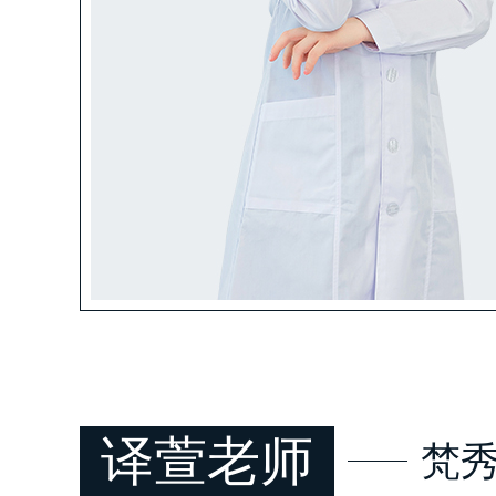
译萱老师
梵