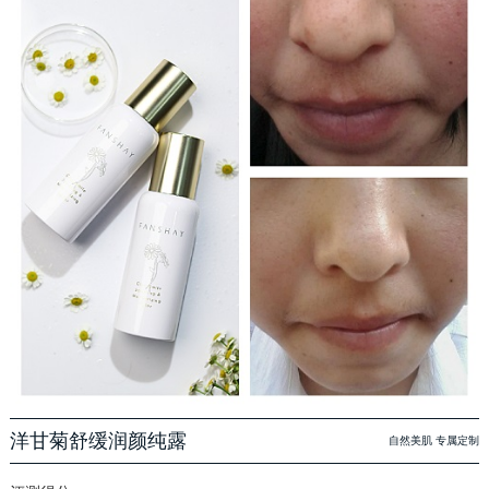
洋甘菊舒缓润颜纯露
自然美肌 专属定制